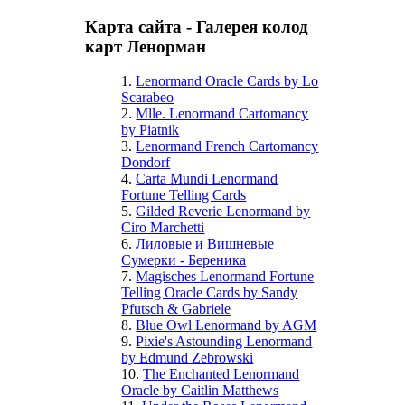
Карта сайта - Галерея колод
карт Ленорман
1.
Lenormand Oracle Cards by Lo
Scarabeo
2.
Mlle. Lenormand Cartomancy
by Piatnik
3.
Lenormand French Cartomancy
Dondorf
4.
Carta Mundi Lenormand
Fortune Telling Cards
5.
Gilded Reverie Lenormand by
Ciro Marchetti
6.
Лиловые и Вишневые
Сумерки - Береника
7.
Magisches Lenormand Fortune
Telling Oracle Cards by Sandy
Pfutsch & Gabriele
8.
Blue Owl Lenormand by AGM
9.
Pixie's Astounding Lenormand
by Edmund Zebrowski
10.
The Enchanted Lenormand
Oracle by Caitlin Matthews