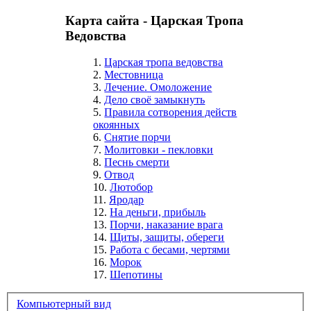
Карта сайта - Царская Тропа
Ведовства
1.
Царская тропа ведовства
2.
Местовница
3.
Лечение. Омоложение
4.
Дело своё замыкнуть
5.
Правила сотворения действ
окоянных
6.
Снятие порчи
7.
Молитовки - пекловки
8.
Песнь смерти
9.
Отвод
10.
Лютобор
11.
Яродар
12.
На деньги, прибыль
13.
Порчи, наказание врага
14.
Щиты, защиты, обереги
15.
Работа с бесами, чертями
16.
Морок
17.
Шепотины
Компьютерный вид