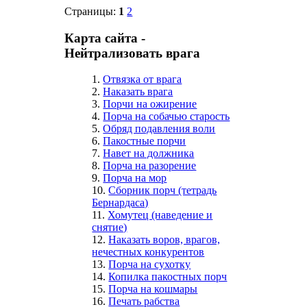
Страницы:
1
2
Карта сайта -
Нейтрализовать врага
1.
Отвязка от врага
2.
Наказать врага
3.
Порчи на ожирение
4.
Порча на собачью старость
5.
Обряд подавления воли
6.
Пакостные порчи
7.
Навет на должника
8.
Порча на разорение
9.
Порча на мор
10.
Сборник порч (тетрадь
Бернардаса)
11.
Хомутец (наведение и
снятие)
12.
Наказать воров, врагов,
нечестных конкурентов
13.
Порча на сухотку
14.
Копилка пакостных порч
15.
Порча на кошмары
16.
Печать рабства