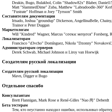
Deakin, Bugo, Bulakbol, Colin "Shadow82x" Blaber, Daniel15,
Matt "SlammedDime" Zuba, Matthew "Labradoodle-360" Kerle, 
"Fustrate" Hoffman и Joey "Tyrsson" Smith
Составителям документации
Irisado, Joshua "groundup" Dickerson, AngellinaBelle, Chainy
Trainor и Peter Duggan
Маркетологам
Will "Kindred" Wagner, Marcus "cσσкιє мσηѕтєя" Forsberg, R
Локализаторам
Francisco "d3vcho" Domínguez, Nikola "Dzonny" Novaković,
Администраторам серверов
Derek Schwab, Michael Johnson и Liroy van Hoewijk
Создателям русской локализации
Создателям русской локализации
Mavn, Digger и Bugo
Отдельное спасибо
Консультантам
Brett Flannigan, Mark Rose и René-Gilles "Nao 尚" Deberdt
Бета тестерам
Тем, кто неустанно находил ошибки, использовал обратную