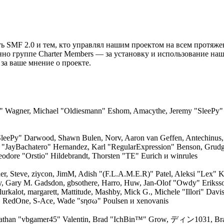
ть SMF 2.0 и тем, кто управлял нашим проектом на всем протяже
нно группе Charter Members — за установку и использование на
 за ваше мнение о проекте.
dred" Wagner, Michael "Oldiesmann" Eshom, Amacythe, Jeremy "SleePy"
"SleePy" Darwood, Shawn Bulen, Norv, Aaron van Geffen, Antechinus, 
n "JayBachatero" Hernandez, Karl "RegularExpression" Benson, Grud
odore "Orstio" Hildebrandt, Thorsten "TE" Eurich и winrules
r, Steve, ziycon, JimM, Adish "(F.L.A.M.E.R)" Patel, Aleksi "Lex" Ki
, Gary M. Gadsdon, gbsothere, Harro, Huw, Jan-Olof "Owdy" Eriksson
rkalot, margarett, Mattitude, Mashby, Mick G., Michele "Illori" Davi
ti, RedOne, S-Ace, Wade "sησω" Poulsen и xenovanis
athan "vbgamer45" Valentin, Brad "IchBin™" Grow, ディン1031, Bra