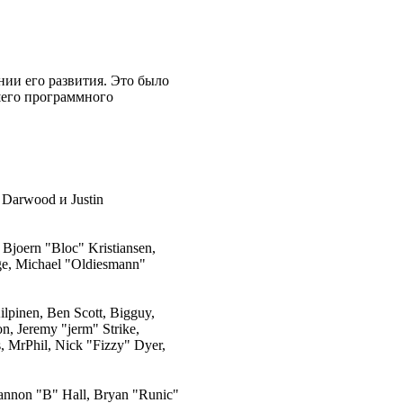
нии его развития. Это было
шего программного
 Darwood и Justin
Bjoern "Bloc" Kristiansen,
ge, Michael "Oldiesmann"
lpinen, Ben Scott, Bigguy,
, Jeremy "jerm" Strike,
s, MrPhil, Nick "Fizzy" Dyer,
nnon "B" Hall, Bryan "Runic"