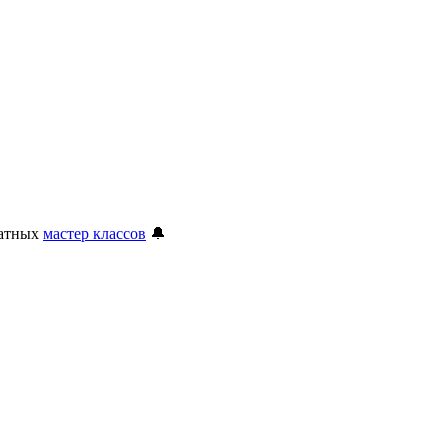
латных
мастер классов
🔔