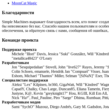
MoonCat Magic
Благодарности
Simple Machines выражает благодарность всем, кто помог созда
бы невозможно без вас. Спасибо нашим пользователям и особе
обеспечения, за обратную связь с нами, сообщения об ошибках,
Команде проекта
Поддержке проекта
Michele "Illori" Davis, Jessica "Suki" González, Will "Kin
"metallica48423" O'Leary
Разработчикам
Jon "Sesquipedalian" Stovell, John "live627" Rayes, Jeremy 
Colin Schoen, emanuele, Hendrik Jan "Compuart" Visser, Jua
Eshom, Michael "Thantos" Miller, Selman "[SiNaN]" Eser, The
Специалистам поддержки
Aleksi "Lex" Kilpinen, br360, GigaWatt, Will "Kindred" Wagne
CapadY, Chalky, Chas Large, Duncan85, Eliana Tamerin, Fiery
Justyne, K@, Kevin "greyknight17" Hou, KGIII, Kill Em All, lu
Nick "Ha²", Paul_Pauline, Piro "Sarge" Dhima, Rumbaar, Pit
Разработчикам модов
Sami "SychO" Mazouz, Diego Andrés, Gary M. Gadsdon, Jon