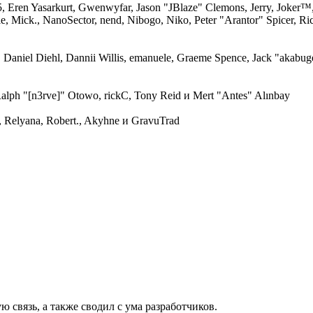
 Eren Yasarkurt, Gwenwyfar, Jason "JBlaze" Clemons, Jerry, Joker™,
Mick., NanoSector, nend, Nibogo, Niko, Peter "Arantor" Spicer, Ric
, Daniel Diehl, Dannii Willis, emanuele, Graeme Spence, Jack "akabug
alph "[n3rve]" Otowo, rickC, Tony Reid и Mert "Antes" Alınbay
 Relyana, Robert., Akyhne и GravuTrad
 связь, а также сводил с ума разработчиков.