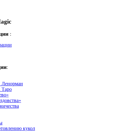
agic
ации
:
рации
ции
:
х Ленорман
х Таро
ево»
лдовства»
ничества
ы
отовлению кукол