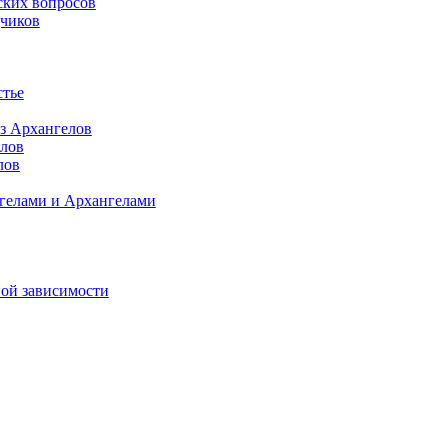
ских вопросов
дчиков
стье
ез Архангелов
елов
лов
гелами и Архангелами
ной зависимости