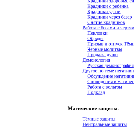
Крадники здоровья, с
Крадники с ребёнка
Крадники удачи
Крадники через базар
Снятие крадников
Работа с бесами и чертя
Пекловки
Обряды
Призыв и отпуск Тём
Чёрные молитвы
Продажа души
Демонология
Русская демонография
Другое по теме негатив
Обсуждение негативн
Сновидения в магичес
Работа с вольтом
Подклад
Магические защиты
:
Тёмные защиты
Нейтральные защиты