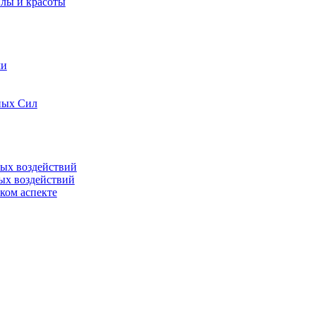
илы и красоты
ми
ных Сил
ных воздействий
ых воздействий
ком аспекте