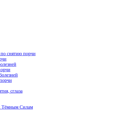
 по снятию порчи
рчи
болезней
порчи
 болезней
 порчи
тия, сглаза
к Тёмным Силам