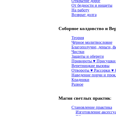
Открытие дорог
От бедности и нищеты
На работу
Возврат долга
Соборное колдовство и Ве
Теория
Чёрное молитвословие
Благополучие, деньги, ф
Чистки
Защиты и обереги
Привороты ♥ Присушки
Веретницкие вызовы
Отвороты ♥ Рассорки ♥
Наведение порчи и прок
Крадники
Разное
Магия светлых практик
:
Становление практика
Изготовление аксессу