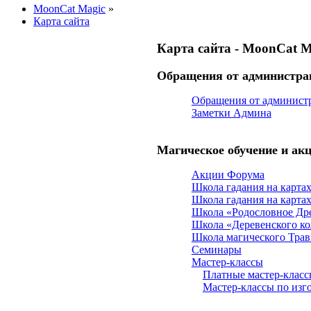
MoonCat Magic
»
Карта сайта
Карта сайта - MoonCat M
Обращения от администр
Обращения от админист
Заметки Админа
Магическое обучение и ак
Акции Форума
Школа гадания на карта
Школа гадания на карта
Школа «Родословное Др
Школа «Деревенского ко
Школа магического Трав
Семинары
Мастер-классы
Платные мастер-класс
Мастер-классы по изг