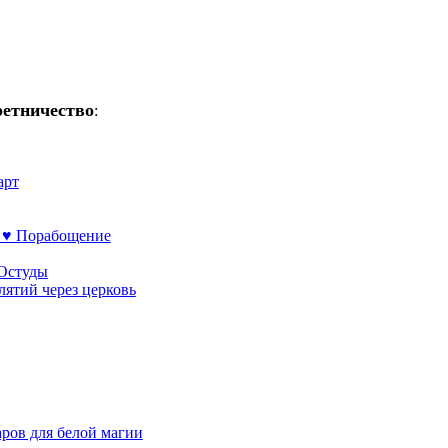
ретничество
:
арт
 ♥ Порабощение
 Остуды
лятий через церковь
аров для белой магии