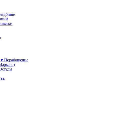
кладбище
ваний
ривязки
е
 ♥ Порабощение
Марьяна)
 Остуды
тва