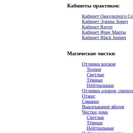
Кабинеты практиков
:
Кабинет Оккультного С
Кабинет Элины Зорич
Кабинет Raven
Кабинет Фрау Марты
Кабинет Black Juniper
Магические чистки
:
Отливки воском
Теория
Светлые
Тёмные
Нейтральные
Отливки оловом, свинц
Отжиг
Смывки
Выкатывание яйцом
Чистки дома
Светлые
Тёмные
Нейтральные