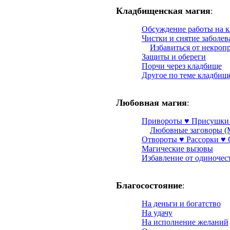
Кладбищенская магия
:
Обсуждение работы на 
Чистки и снятие заболе
Избавиться от некроп
Защиты и обереги
Порчи через кладбище
Другое по теме кладбищ
Любовная магия
:
Привороты ♥ Присушки
Любовные заговоры (
Отвороты ♥ Рассорки ♥
Магические вызовы
Избавление от одиночес
Благосостояние
:
На деньги и богатство
На удачу
На исполнение желаний