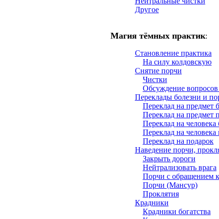
Нейтральные чистки
Другое
Магия тёмных практик
:
Становление практика
На силу колдовскую
Снятие порчи
Чистки
Обсуждение вопросов
Переклады болезни и по
Переклад на предмет 
Переклад на предмет 
Переклад на человека
Переклад на человека
Переклад на подарок
Наведение порчи, прокля
Закрыть дороги
Нейтрализовать врага
Порчи с обращением 
Порчи (Мансур)
Проклятия
Крадники
Крадники богатства