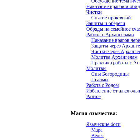
Обсуждение тематиче
Наказание врагов и оби
Чистки
Снятие проклятий
Защиты и обереги
Обряды на семейное сча
Работа с Архангелами
Наказание врагов чер
Защиты через Арханг
Чистки через Арханге
Молитва Архангелам
Практика работы с Ан
Молитвы
Сны Богородицы
Псалмы
Работа с Родом
Избавление от алкоголь
Разное
Магия язычества
:
Языческие боги
Мара
Велес