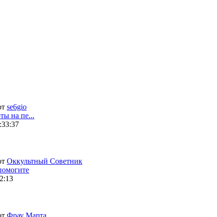
от
se6gio
ты на пе...
:33:37
от
Оккультный Советник
помогите
2:13
от
Фрау Марта