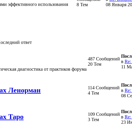
тями эффективного использования
8 Тем
08 Января 20
оследний ответ
Посл
487 Сообщений
в
Re:
20 Тем
11 Ма
гическая диагностика от практиков форума
Посл
114 Сообщений
тах Ленорман
в
Re:
4 Тем
08 Се
Посл
109 Сообщений
ах Таро
в
Re:
3 Тем
23 Ию