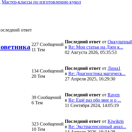
,
Мастер-классы по изготовлению кукол
оследний ответ
Последний ответ
от
Оккультный
227 Сообщений
Советника
в
Re: Мои статьи на Дзен к...
11 Тем
02 Августа 2026, 05:35:53
Последний ответ
от
Лина1
134 Сообщений
в
Re: Диагностика магическ...
20 Тем
27 Апреля 2025, 16:29:30
Последний ответ
от
Raven
39 Сообщений
в
Re: Ещё раз обо мне и о ...
6 Тем
11 Сентября 2024, 14:05:19
Последний ответ
от
Kiwikris
323 Сообщений
в
Re: Экстрасенсорный анал...
10 Тем
14 Апреля 2026, 16:34:28