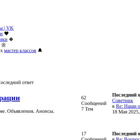
ы | VK
ан
🖤
тики
🍀
🌼
ых
мастер классов
🔔
оследний ответ
Последний 
рации
62
Советник
Сообщений
в
Re: Наши о
7 Тем
ме. Объявления. Анонсы.
18 Мая 2025,
17
Последний 
Сообщений
в
Re: Вопросы