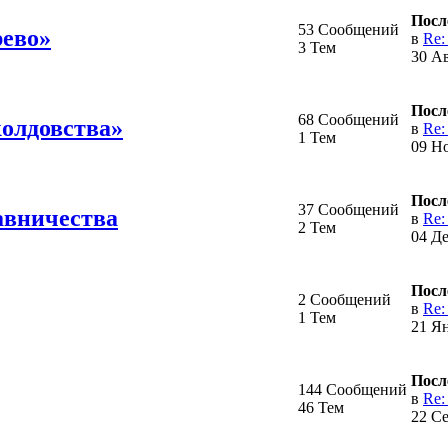
Посл
53 Сообщений
рево»
в
Re:
3 Тем
30 Ав
Посл
68 Сообщений
олдовства»
в
Re:
1 Тем
09 Но
Посл
37 Сообщений
авничества
в
Re:
2 Тем
04 Де
Посл
2 Сообщений
в
Re:
1 Тем
21 Ян
Посл
144 Сообщений
в
Re:
46 Тем
22 Се